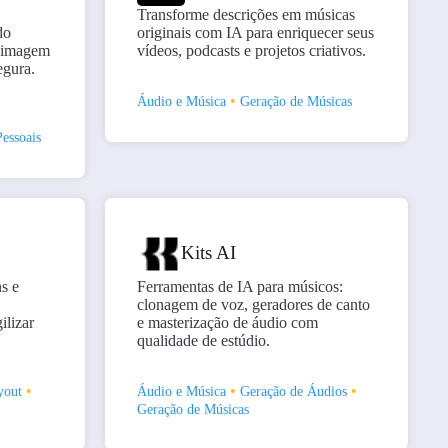
Transforme descrições em músicas
do
originais com IA para enriquecer seus
, imagem
vídeos, podcasts e projetos criativos.
egura.
•
Áudio e Música
Geração de Músicas
Pessoais
Kits AI
ns e
Ferramentas de IA para músicos:
clonagem de voz, geradores de canto
ilizar
e masterização de áudio com
qualidade de estúdio.
•
•
•
yout
Áudio e Música
Geração de Áudios
Geração de Músicas