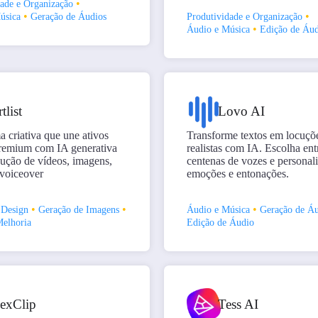
•
dade e Organização
•
•
úsica
Geração de Áudios
Produtividade e Organização
•
Áudio e Música
Edição de Áud
tlist
Lovo AI
a criativa que une ativos
Transforme textos em locuçõ
premium com IA generativa
realistas com IA. Escolha ent
ução de vídeos, imagens,
centenas de vozes e personal
 voiceover
emoções e entonações.
•
•
•
 Design
Geração de Imagens
Áudio e Música
Geração de Áu
Melhoria
Edição de Áudio
lexClip
Tess AI