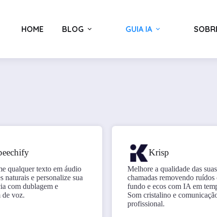
HOME
BLOG
GUIA IA
SOBR
peechify
Krisp
me qualquer texto em áudio
Melhore a qualidade das suas
 naturais e personalize sua
chamadas removendo ruídos 
cia com dublagem e
fundo e ecos com IA em temp
 de voz.
Som cristalino e comunicaçã
profissional.