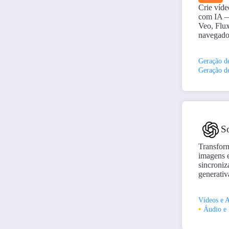
Crie víde
com IA —
Veo, Flux
navegado
Geração d
Geração d
S
Transform
imagens 
sincroniz
generati
Vídeos e 
•
Áudio e