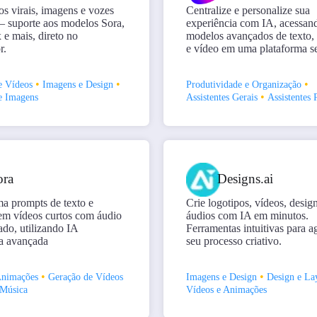
os virais, imagens e vozes
Centralize e personalize sua
 suporte aos modelos Sora,
experiência com IA, acessan
 e mais, direto no
modelos avançados de texto
r.
e vídeo em uma plataforma s
•
•
•
e Vídeos
Imagens e Design
Produtividade e Organização
•
e Imagens
Assistentes Gerais
Assistentes 
ora
Designs.ai
a prompts de texto e
Crie logotipos, vídeos, desig
em vídeos curtos com áudio
áudios com IA em minutos.
ado, utilizando IA
Ferramentas intuitivas para ag
va avançada
seu processo criativo.
•
•
Animações
Geração de Vídeos
Imagens e Design
Design e La
 Música
Vídeos e Animações