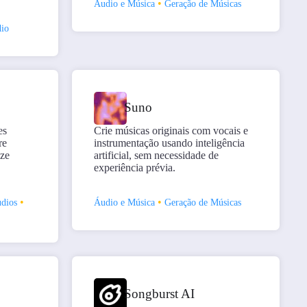
•
Áudio e Música
Geração de Músicas
io
Suno
es
Crie músicas originais com vocais e
re
instrumentação usando inteligência
ize
artificial, sem necessidade de
experiência prévia.
•
•
dios
Áudio e Música
Geração de Músicas
Songburst AI