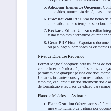
as opções disponíveis na biblioteca de t
Adicionar Elementos Opcionais:
Confi
automático, numeração de páginas e inse
Processar com IA:
Clicar no botão de fo
automaticamente o template selecionado, e
Revisar e Editar:
Utilizar o editor inte
testar templates alternativos ou refinar d
Gerar PDF Final:
Exportar o document
ou publicação, com todos os elementos v
Nível de Expertise Requerido
Format Magic é adequada para usuários de todo
conhecimento técnico até profissionais avançad
permitem que qualquer pessoa crie documentos 
Usuários iniciantes conseguem resultados ime
template, enquanto usuários intermediários e
de formatação e recursos de edição para maior c
Planos e Modelos de Assinatura
Plano Gratuito:
Oferece acesso à ferra
mês e no número de páginas por document