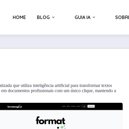
HOME
BLOG
GUIA IA
SOBR
da que utiliza inteligência artificial para transformar textos
Mind Map Wizard
em documentos profissionais com um único clique, mantendo a
•
Pesquisa e Inteligência
•
Pesquisa Avançada
Produtividade e Organização