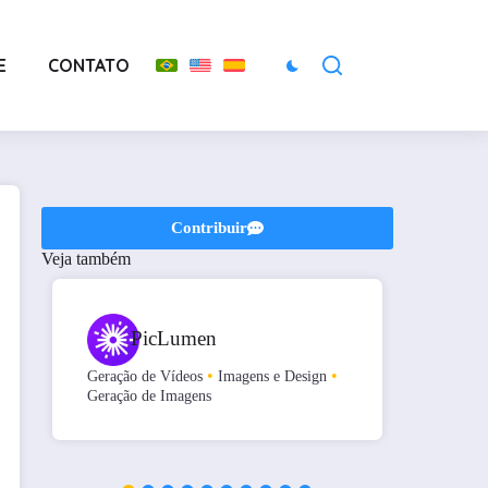
E
CONTATO
Contribuir
Veja também
PicLumen
•
•
Geração de Vídeos
Imagens e Design
Áudio e
Geração de Imagens
Edição 