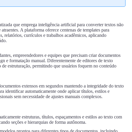
zada que emprega inteligência artificial para converter textos não
atraentes. A plataforma oferece centenas de templates para
s, relatórios, currículos e trabalhos acadêmicos, aplicando
údo.
tudantes, empreendedores e equipes que precisam criar documentos
ign e formatação manual. Diferentemente de editores de texto
o de estruturação, permitindo que usuários foquem no conteúdo
r documentos extensos em segundos mantendo a integridade do texto
ara identificar automaticamente onde aplicar títulos, estilos e
fissionais sem necessidade de ajustes manuais complexos.
ticamente estruturas, títulos, espaçamentos e estilos ao texto com
icando seções e hierarquias de forma autônoma.
modelos prontos para diferentes tipos de documentos, incluindo