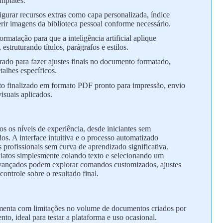
emplates.
gurar recursos extras como capa personalizada, índice
rir imagens da biblioteca pessoal conforme necessário.
rmatação para que a inteligência artificial aplique
struturando títulos, parágrafos e estilos.
grado para fazer ajustes finais no documento formatado,
etalhes específicos.
o finalizado em formato PDF pronto para impressão, envio
isuais aplicados.
s os níveis de experiência, desde iniciantes sem
os. A interface intuitiva e o processo automatizado
profissionais sem curva de aprendizado significativa.
diatos simplesmente colando texto e selecionando um
 avançados podem explorar comandos customizados, ajustes
ontrole sobre o resultado final.
menta com limitações no volume de documentos criados por
o, ideal para testar a plataforma e uso ocasional.