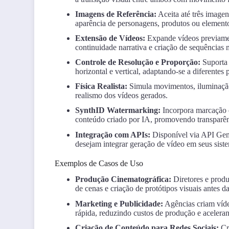
Imagens de Referência:
Aceita até três imagen
aparência de personagens, produtos ou elemento
Extensão de Vídeos:
Expande vídeos previamen
continuidade narrativa e criação de sequências 
Controle de Resolução e Proporção:
Suporta 
horizontal e vertical, adaptando-se a diferentes 
Física Realista:
Simula movimentos, iluminação,
realismo dos vídeos gerados.
SynthID Watermarking:
Incorpora marcação d
conteúdo criado por IA, promovendo transparênc
Integração com APIs:
Disponível via API Gem
desejam integrar geração de vídeo em seus siste
Exemplos de Casos de Uso
Produção Cinematográfica:
Diretores e produ
de cenas e criação de protótipos visuais antes d
Marketing e Publicidade:
Agências criam víde
rápida, reduzindo custos de produção e aceler
Criação de Conteúdo para Redes Sociais:
Cri