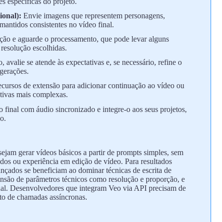
s específicas do projeto.
ional):
Envie imagens que representem personagens,
 mantidos consistentes no vídeo final.
ação e aguarde o processamento, que pode levar alguns
resolução escolhidas.
 avalie se atende às expectativas e, se necessário, refine o
gerações.
ecursos de extensão para adicionar continuação ao vídeo ou
ativas mais complexas.
final com áudio sincronizado e integre-o aos seus projetos,
o.
esejam gerar vídeos básicos a partir de prompts simples, sem
os ou experiência em edição de vídeo. Para resultados
vançados se beneficiam ao dominar técnicas de escrita de
nsão de parâmetros técnicos como resolução e proporção, e
sual. Desenvolvedores que integram Veo via API precisam de
to de chamadas assíncronas.