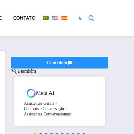
E
CONTATO
Contribuir
Veja também
Meta AI
•
Assistentes Gerais
Áudio e
•
Chatbots e Conversação
Edição 
Assistentes Conversacionais