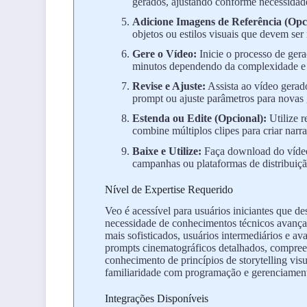
gerados, ajustando conforme necessidade
Adicione Imagens de Referência (Opc
objetos ou estilos visuais que devem ser
Gere o Vídeo:
Inicie o processo de ger
minutos dependendo da complexidade e 
Revise e Ajuste:
Assista ao vídeo gerado,
prompt ou ajuste parâmetros para novas 
Estenda ou Edite (Opcional):
Utilize r
combine múltiplos clipes para criar narr
Baixe e Utilize:
Faça download do vídeo 
campanhas ou plataformas de distribuiçã
Nível de Expertise Requerido
Veo é acessível para usuários iniciantes que d
necessidade de conhecimentos técnicos avançad
mais sofisticados, usuários intermediários e a
prompts cinematográficos detalhados, compree
conhecimento de princípios de storytelling vi
familiaridade com programação e gerenciamen
Integrações Disponíveis