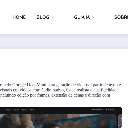
HOME
BLOG
GUIA IA
SOBR
do pelo Google DeepMind para geração de vídeos a partir de texto e
Chatbase
isuais em vídeos com áudio nativo, física realista e alta fidelidade.
 incluindo edição por frames, extensão de cenas e direção com
•
Assistentes Conversacionais
•
Chatbots Personalizados
Interação em Tempo Real