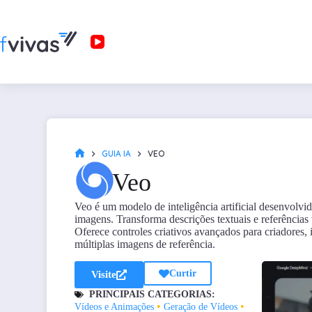
GUIA IA
VEO
Veo
Veo é um modelo de inteligência artificial desenvolvi
imagens. Transforma descrições textuais e referências v
Oferece controles criativos avançados para criadores,
múltiplas imagens de referência.
Curtir
Visite
PRINCIPAIS CATEGORIAS:
•
•
Vídeos e Animações
Geração de Vídeos