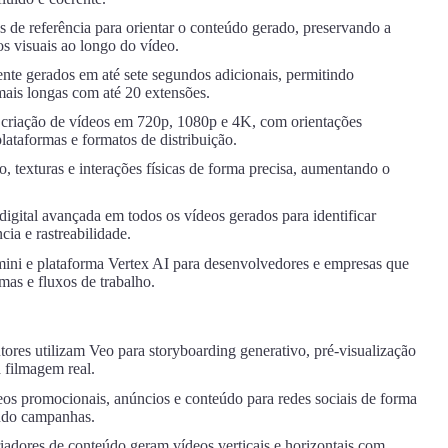
s de referência para orientar o conteúdo gerado, preservando a
s visuais ao longo do vídeo.
te gerados em até sete segundos adicionais, permitindo
mais longas com até 20 extensões.
criação de vídeos em 720p, 1080p e 4K, com orientações
plataformas e formatos de distribuição.
 texturas e interações físicas de forma precisa, aumentando o
igital avançada em todos os vídeos gerados para identificar
ia e rastreabilidade.
ini e plataforma Vertex AI para desenvolvedores e empresas que
mas e fluxos de trabalho.
tores utilizam Veo para storyboarding generativo, pré-visualização
a filmagem real.
os promocionais, anúncios e conteúdo para redes sociais de forma
ando campanhas.
adores de conteúdo geram vídeos verticais e horizontais com