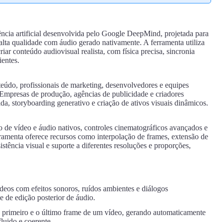
ência artificial desenvolvida pelo Google DeepMind, projetada para
alta qualidade com áudio gerado nativamente. A ferramenta utiliza
r conteúdo audiovisual realista, com física precisa, sincronia
ientes.
nteúdo, profissionais de marketing, desenvolvedores e equipes
 Empresas de produção, agências de publicidade e criadores
a, storyboarding generativo e criação de ativos visuais dinâmicos.
o de vídeo e áudio nativos, controles cinematográficos avançados e
rramenta oferece recursos como interpolação de frames, extensão de
stência visual e suporte a diferentes resoluções e proporções,
deos com efeitos sonoros, ruídos ambientes e diálogos
 de edição posterior de áudio.
o primeiro e o último frame de um vídeo, gerando automaticamente
luido e coerente.