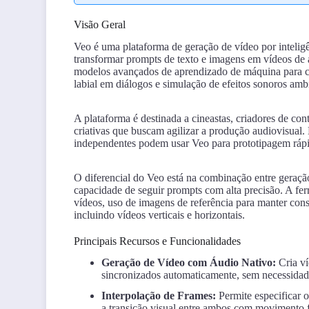
Visão Geral
Veo é uma plataforma de geração de vídeo por intelig
transformar prompts de texto e imagens em vídeos de 
modelos avançados de aprendizado de máquina para cria
labial em diálogos e simulação de efeitos sonoros amb
A plataforma é destinada a cineastas, criadores de co
criativas que buscam agilizar a produção audiovisual.
independentes podem usar Veo para prototipagem rápid
O diferencial do Veo está na combinação entre geraçã
capacidade de seguir prompts com alta precisão. A fe
vídeos, uso de imagens de referência para manter consi
incluindo vídeos verticais e horizontais.
Principais Recursos e Funcionalidades
Geração de Vídeo com Áudio Nativo:
Cria ví
sincronizados automaticamente, sem necessidade
Interpolação de Frames:
Permite especificar 
a transição visual entre ambos com movimento f