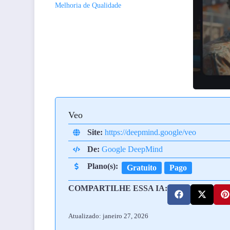
Melhoria de Qualidade
Veo
Site:
https://deepmind.google/veo
De:
Google DeepMind
Plano(s):
Gratuito
Pago
COMPARTILHE ESSA IA:
Atualizado: janeiro 27, 2026