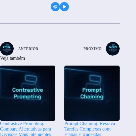
ANTERIOR
PRÓXIMO
Veja também
Contrastive Prompting:
Prompt Chaining: Resolva
Compare Alternativas para
Tarefas Complexas com
Decisões Mais Inteligentes
Etapas Encadeadas