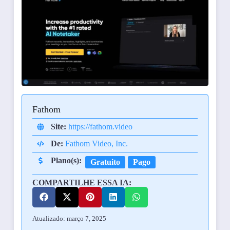
Fathom
Site:
https://fathom.video
De:
Fathom Video, Inc.
Plano(s):
Gratuito
Pago
COMPARTILHE ESSA IA:
Atualizado: março 7, 2025