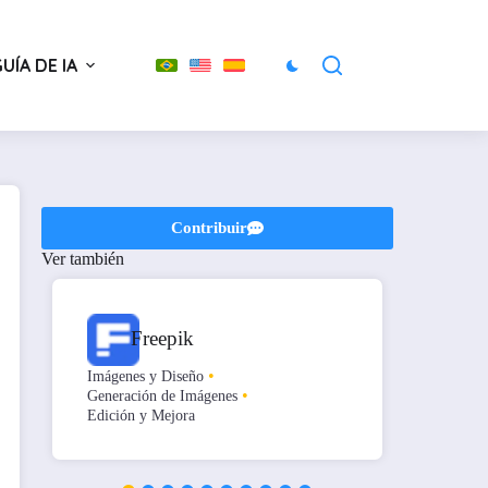
UÍA DE IA
Contribuir
Ver también
Freepik
•
Imágenes y Diseño
Imágene
•
Generación de Imágenes
Generac
Edición y Mejora
Arte y 