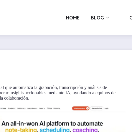
HOME
BLOG
G
l que automatiza la grabación, transcripción y análisis de
Eleven Labs
enerar insights accionables mediante IA, ayudando a equipos de
 la colaboración.
•
•
Audio y Música
Generación de Audios
Edición de Audio